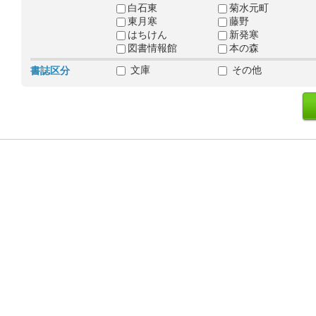
白石東
菊水元町
東月寒
藤野
はちけん
新発寒
図書情報館
本の森
文庫
その他
書誌区分