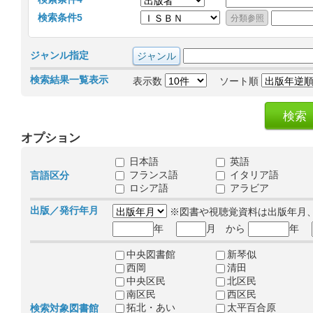
検索条件5
ジャンル指定
検索結果一覧表示
表示数
ソート順
オプション
日本語
英語
フランス語
イタリア語
言語区分
ロシア語
アラビア
出版／発行年月
※図書や視聴覚資料は出版年月
年
月 から
年
中央図書館
新琴似
西岡
清田
中央区民
北区民
南区民
西区民
拓北・あい
太平百合原
検索対象図書館