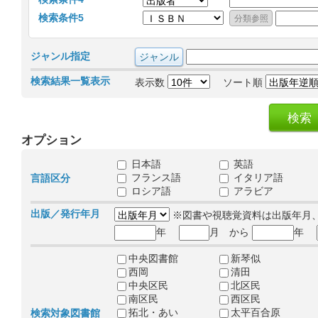
検索条件5
ジャンル指定
検索結果一覧表示
表示数
ソート順
オプション
日本語
英語
フランス語
イタリア語
言語区分
ロシア語
アラビア
出版／発行年月
※図書や視聴覚資料は出版年月
年
月 から
年
中央図書館
新琴似
西岡
清田
中央区民
北区民
南区民
西区民
拓北・あい
太平百合原
検索対象図書館