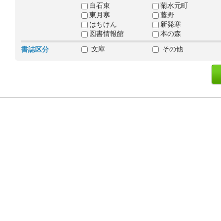
白石東
菊水元町
東月寒
藤野
はちけん
新発寒
図書情報館
本の森
文庫
その他
書誌区分