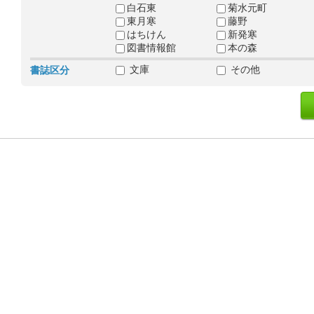
白石東
菊水元町
東月寒
藤野
はちけん
新発寒
図書情報館
本の森
文庫
その他
書誌区分