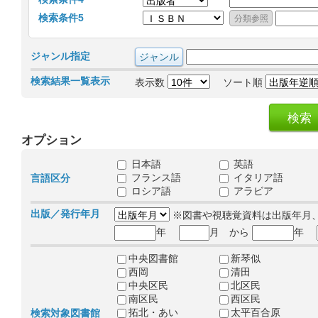
検索条件5
ジャンル指定
検索結果一覧表示
表示数
ソート順
オプション
日本語
英語
フランス語
イタリア語
言語区分
ロシア語
アラビア
出版／発行年月
※図書や視聴覚資料は出版年月
年
月 から
年
中央図書館
新琴似
西岡
清田
中央区民
北区民
南区民
西区民
拓北・あい
太平百合原
検索対象図書館