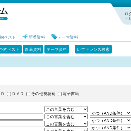
札幌市図書館 蔵書検索・予約システム
ロ
ー
約ベスト
新着資料
テーマ資料
予約ベスト
新着資料
テーマ資料
レファレンス検索
ＣＤ
ＤＶＤ
その他視聴覚
電子書籍