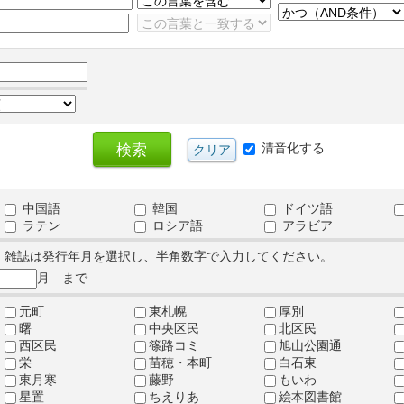
清音化する
中国語
韓国
ドイツ語
ラテン
ロシア語
アラビア
、雑誌は発行年月を選択し、半角数字で入力してください。
月 まで
元町
東札幌
厚別
曙
中央区民
北区民
西区民
篠路コミ
旭山公園通
栄
苗穂・本町
白石東
東月寒
藤野
もいわ
星置
ちえりあ
絵本図書館