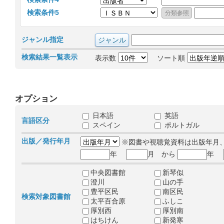
検索条件5
ジャンル指定
検索結果一覧表示
表示数
ソート順
オプション
日本語
英語
言語区分
スペイン
ポルトガル
出版／発行年月
※図書や視聴覚資料は出版年月
年
月 から
年
中央図書館
新琴似
澄川
山の手
豊平区民
南区民
検索対象図書館
太平百合原
ふしこ
厚別西
厚別南
はちけん
新発寒