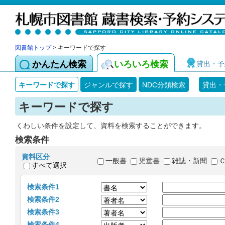
図書館トップ
> キーワードで探す
かんたん検索
いろいろ検索
貸出・予
キーワードで探す
ジャンルで探す
NDC分類検索
貸出・
キーワードで探す
くわしい条件を設定して、資料を検索することができます。
検索条件
資料区分
一般書
児童書
雑誌・新聞
すべて選択
検索条件1
検索条件2
検索条件3
検索条件4