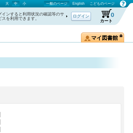
大
中
小
一般のページ
English
こどものページ
0
グインすると利用状況の確認等のサ
ビスを利用できます。
カート
マイ図書館