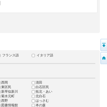
フランス語
イタリア語
西岡
清田
東区民
白石区民
新琴似新川
拓北・あい
菊水元町
北白石
西野
はっさむ
図書情報館
本の森