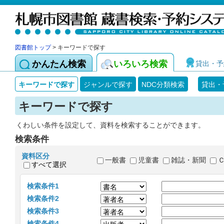
図書館トップ
> キーワードで探す
かんたん検索
いろいろ検索
貸出・予
キーワードで探す
ジャンルで探す
NDC分類検索
貸出・
キーワードで探す
くわしい条件を設定して、資料を検索することができます。
検索条件
資料区分
一般書
児童書
雑誌・新聞
すべて選択
検索条件1
検索条件2
検索条件3
検索条件4