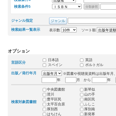
検索条件5
ジャンル指定
検索結果一覧表示
表示数
ソート順
オプション
日本語
英語
言語区分
スペイン
ポルトガル
出版／発行年月
※図書や視聴覚資料は出版年月
年
月 から
年
中央図書館
新琴似
澄川
山の手
豊平区民
南区民
検索対象図書館
太平百合原
ふしこ
厚別西
厚別南
はちけん
新発寒