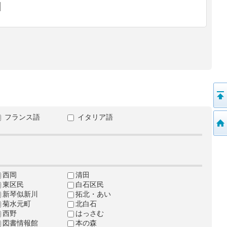
フランス語
イタリア語
西岡
清田
東区民
白石区民
新琴似新川
拓北・あい
菊水元町
北白石
西野
はっさむ
図書情報館
本の森