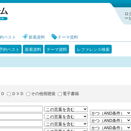
札幌市図書館 蔵書検索・予約システム
ロ
ー
約ベスト
新着資料
テーマ資料
予約ベスト
新着資料
テーマ資料
レファレンス検索
ＣＤ
ＤＶＤ
その他視聴覚
電子書籍