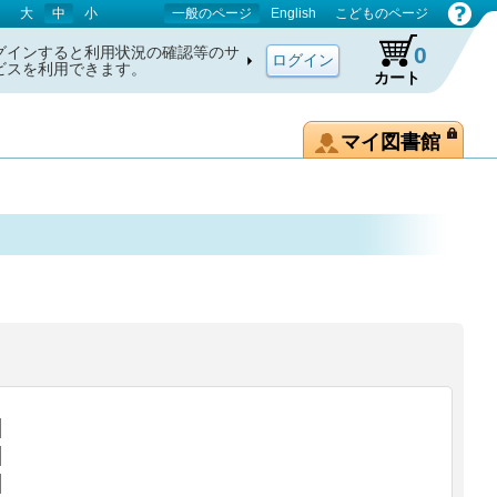
大
中
小
一般のページ
English
こどものページ
0
グインすると利用状況の確認等のサ
ビスを利用できます。
カート
マイ図書館