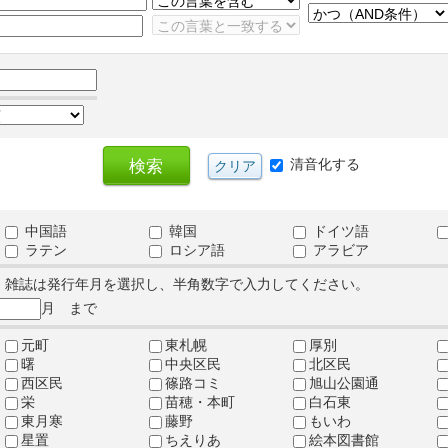
清音化する
中国語
韓国
ドイツ語
ラテン
ロシア語
アラビア
、雑誌は発行年月を選択し、半角数字で入力してください。
月 まで
元町
東札幌
厚別
曙
中央区民
北区民
西区民
篠路コミ
旭山公園通
栄
苗穂・本町
白石東
東月寒
藤野
もいわ
星置
ちえりあ
絵本図書館