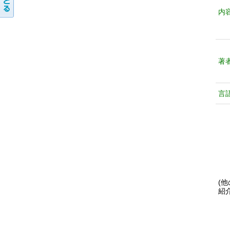
内
著
言
(
紹