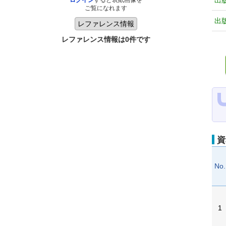
出
ログイン
すると表紙画像を
ご覧になれます
出
レファレンス情報は0件です
資
No.
1