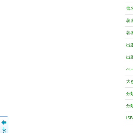
書
著
著
出
出
ペ
大
分
分
IS