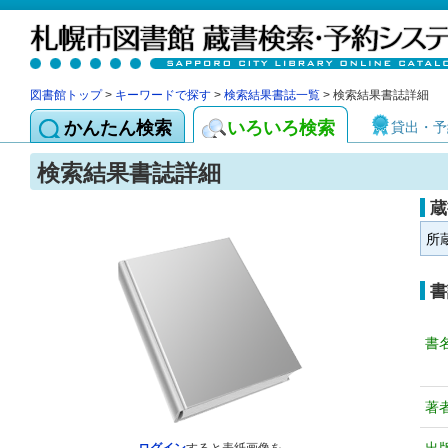
図書館トップ
>
キーワードで探す
>
検索結果書誌一覧
> 検索結果書誌詳細
かんたん検索
いろいろ検索
貸出・予
検索結果書誌詳細
蔵
所
書
書
著