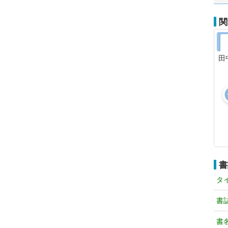
関
田
書
タ
書
書