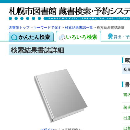
図書館トップ
>
キーワードで探す
>
検索結果書誌一覧
> 検索結果書誌詳細
かんたん検索
いろいろ検索
貸出・予
検索結果書誌詳細
蔵
所
書
書
著
出
出