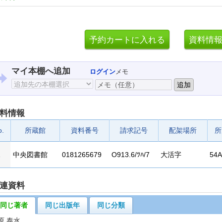
マイ本棚へ追加
ログイン
メモ
料情報
o.
所蔵館
資料番号
請求記号
配架場所
所
1
中央図書館
0181265679
O913.6/ﾂﾊ/7
大活字
54A
連資料
同じ著者
同じ出版年
同じ分類
原 泰水