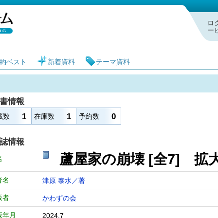
札幌市図書館 蔵書検索・予約システム
ロ
ー
約ベスト
新着資料
テーマ資料
書情報
1
1
0
蔵数
在庫数
予約数
誌情報
蘆屋家の崩壊 [全7]
名
者名
津原 泰水／著
版者
かわずの会
版年月
2024.7