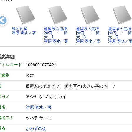
烏と孔雀
蘆屋家の崩壊
蘆屋家の崩壊
蘆屋家の崩壊
津原 泰水／著
[全7] ： 拡
[全7] ： 拡
[全7] ： 拡
大…1
大…6
大…5
津原 泰水／著
津原 泰水／著
津原 泰水／
誌詳細
イトルコード
1008001875421
誌種別
図書
名
蘆屋家の崩壊 [全7] 拡大写本(大きい字の本) 7
名ヨミ
アシヤ ケ ノ ホウカイ
者名
津原 泰水／著
者名ヨミ
ツハラ ヤスミ
版者
かわずの会