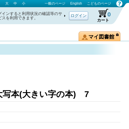
大
中
小
一般のページ
English
こどものページ
0
グインすると利用状況の確認等のサ
ビスを利用できます。
カート
マイ図書館
 拡大写本(大きい字の本) 7