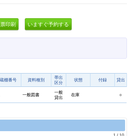
帯出
蔵棚番号
資料種別
状態
付録
貸出
区分
一般
一般図書
在庫
○
貸出
1
/
10