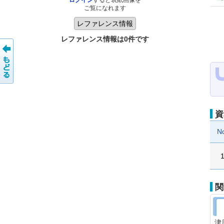
ログイン
すると表紙画像を
ご覧になれます
レファレンス情報は0件です
資
N
関
津