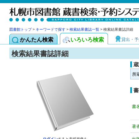
図書館トップ
>
キーワードで探す
>
検索結果書誌一覧
> 検索結果書誌詳細
かんたん検索
いろいろ検索
貸出・予
検索結果書誌詳細
蔵
所
書
書
著