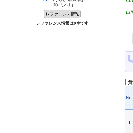
出
ログイン
すると表紙画像を
ご覧になれます
出
レファレンス情報は0件です
資
No.
1