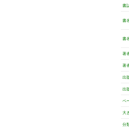
書
書
書
著
著
出
出
ペ
大
分