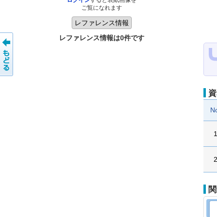
ログイン
すると表紙画像を
ご覧になれます
レファレンス情報は0件です
資
N
関