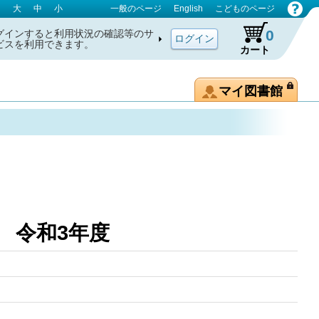
大
中
小
一般のページ
English
こどものページ
0
グインすると利用状況の確認等のサ
ビスを利用できます。
カート
マイ図書館
表 令和3年度