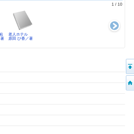
1
/
10
帖
老人ホテル
掬えば手には
黒石
鯨の岬
／著
原田 ひ香／著
瀬尾 まいこ／著
大沢 在昌／著
河崎 秋子／著