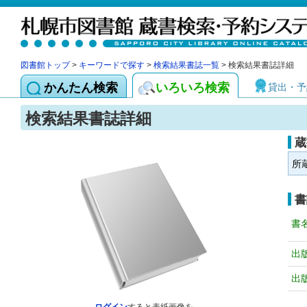
図書館トップ
>
キーワードで探す
>
検索結果書誌一覧
> 検索結果書誌詳細
かんたん検索
いろいろ検索
貸出・予
検索結果書誌詳細
蔵
所
書
書
出
出