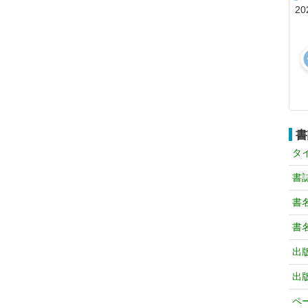
20
書
タ
書
書
書
出
出
ペ