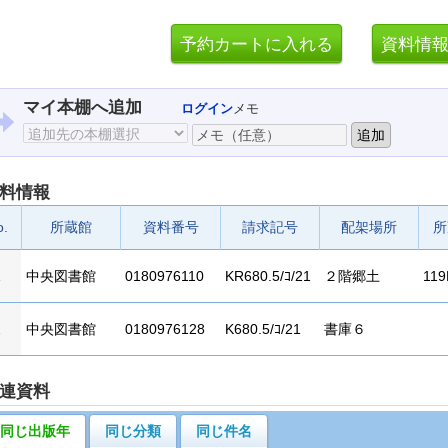
マイ本棚へ追加
ログイン
メモ
料情報
o.
所蔵館
資料番号
請求記号
配架場所
所
1
中央図書館
0180976110
KR680.5/ｺ/21
２階郷土
119
2
中央図書館
0180976128
K680.5/ｺ/21
書庫６
連資料
同じ出版年
同じ分類
同じ件名