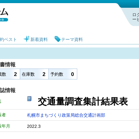
札幌市図書館 蔵書検索・予約システム
ロ
ー
約ベスト
新着資料
テーマ資料
書情報
2
2
0
蔵数
在庫数
予約数
誌情報
交通量調査集計結果
名
版者
札幌市まちづくり政策局総合交通計画部
版年月
2022.3