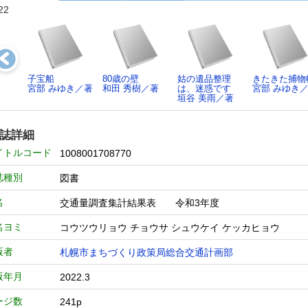
22
子宝船
80歳の壁
姑の遺品整理
きたきた捕物
宮部 みゆき／著
和田 秀樹／著
は、迷惑です
宮部 みゆき
垣谷 美雨／著
誌詳細
イトルコード
1008001708770
誌種別
図書
名
交通量調査集計結果表 令和3年度
名ヨミ
コウツウリョウ チョウサ シュウケイ ケッカヒョウ
版者
札幌市まちづくり政策局総合交通計画部
版年月
2022.3
ージ数
241p