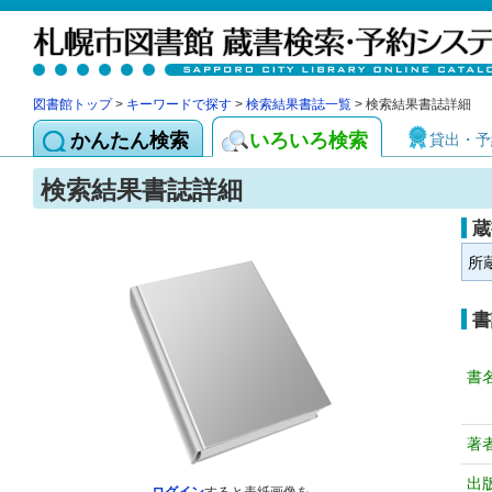
図書館トップ
>
キーワードで探す
>
検索結果書誌一覧
> 検索結果書誌詳細
かんたん検索
いろいろ検索
貸出・予
検索結果書誌詳細
蔵
所
書
書
著
出