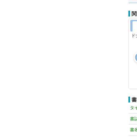
関
ド
書
タ
書
書