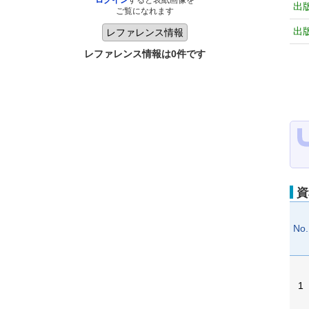
ログイン
すると表紙画像を
出
ご覧になれます
出
レファレンス情報は0件です
資
No.
1