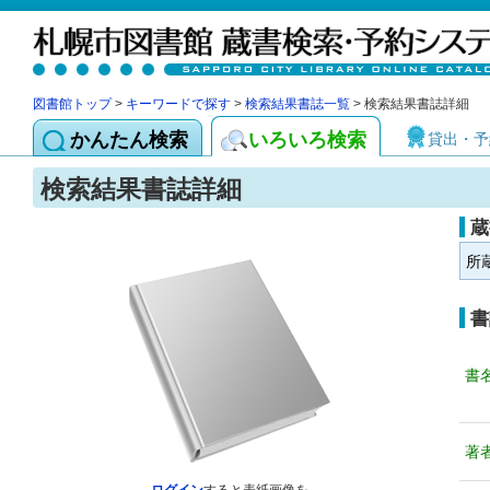
図書館トップ
>
キーワードで探す
>
検索結果書誌一覧
> 検索結果書誌詳細
かんたん検索
いろいろ検索
貸出・予
検索結果書誌詳細
蔵
所
書
書
著