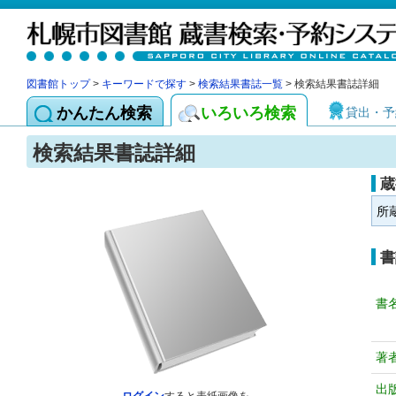
図書館トップ
>
キーワードで探す
>
検索結果書誌一覧
> 検索結果書誌詳細
かんたん検索
いろいろ検索
貸出・予
検索結果書誌詳細
蔵
所
書
書
著
出