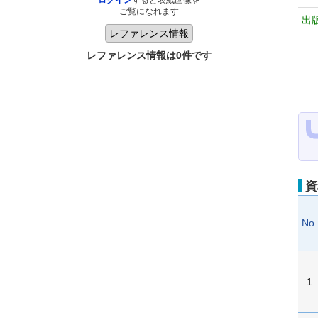
ログイン
すると表紙画像を
ご覧になれます
出
レファレンス情報は0件です
資
No.
1