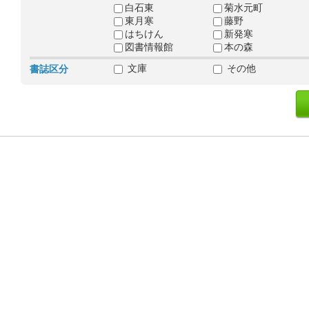
白石東
菊水元町
東月寒
藤野
はちけん
新発寒
図書情報館
本の森
文庫
その他
書誌区分