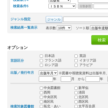
検索条件5
ジャンル指定
検索結果一覧表示
表示数
ソート順
オプション
日本語
英語
フランス語
イタリア語
言語区分
ロシア語
アラビア
出版／発行年月
※図書や視聴覚資料は出版年月
年
月 から
年
中央図書館
新琴似
西岡
清田
中央区民
北区民
南区民
西区民
拓北・あい
太平百合原
検索対象図書館