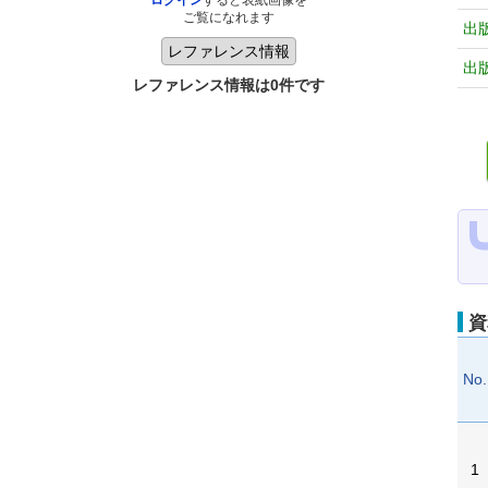
ログイン
すると表紙画像を
ご覧になれます
出
出
レファレンス情報は0件です
資
No.
1