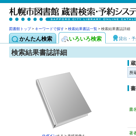
図書館トップ
>
キーワードで探す
>
検索結果書誌一覧
> 検索結果書誌詳細
かんたん検索
いろいろ検索
貸出・予
検索結果書誌詳細
蔵
所
書
書
著