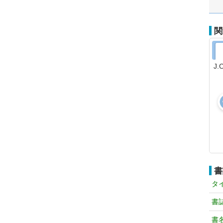
関
J
書
タ
書
書