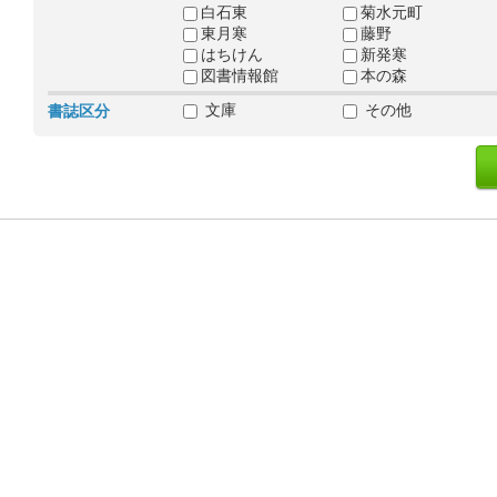
白石東
菊水元町
東月寒
藤野
はちけん
新発寒
図書情報館
本の森
文庫
その他
書誌区分