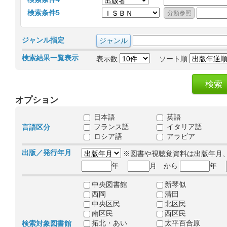
検索条件5
ジャンル指定
検索結果一覧表示
表示数
ソート順
オプション
日本語
英語
フランス語
イタリア語
言語区分
ロシア語
アラビア
出版／発行年月
※図書や視聴覚資料は出版年月
年
月 から
年
中央図書館
新琴似
西岡
清田
中央区民
北区民
南区民
西区民
拓北・あい
太平百合原
検索対象図書館