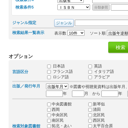
検索条件5
ジャンル指定
検索結果一覧表示
表示数
ソート順
オプション
日本語
英語
フランス語
イタリア語
言語区分
ロシア語
アラビア
出版／発行年月
※図書や視聴覚資料は出版年月
年
月 から
年
中央図書館
新琴似
西岡
清田
中央区民
北区民
南区民
西区民
拓北・あい
太平百合原
検索対象図書館