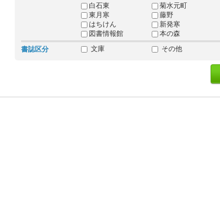
白石東
菊水元町
東月寒
藤野
はちけん
新発寒
図書情報館
本の森
文庫
その他
書誌区分