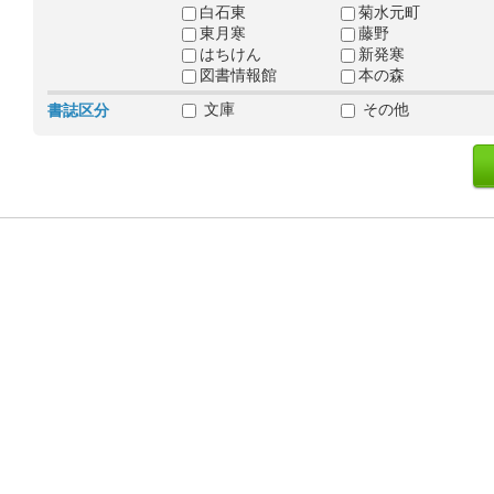
白石東
菊水元町
東月寒
藤野
はちけん
新発寒
図書情報館
本の森
文庫
その他
書誌区分