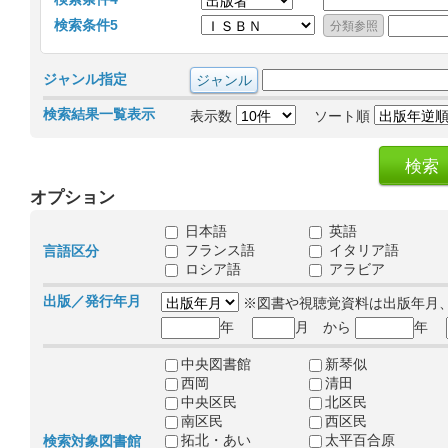
検索条件5
ジャンル指定
検索結果一覧表示
表示数
ソート順
オプション
日本語
英語
フランス語
イタリア語
言語区分
ロシア語
アラビア
出版／発行年月
※図書や視聴覚資料は出版年月
年
月 から
年
中央図書館
新琴似
西岡
清田
中央区民
北区民
南区民
西区民
拓北・あい
太平百合原
検索対象図書館