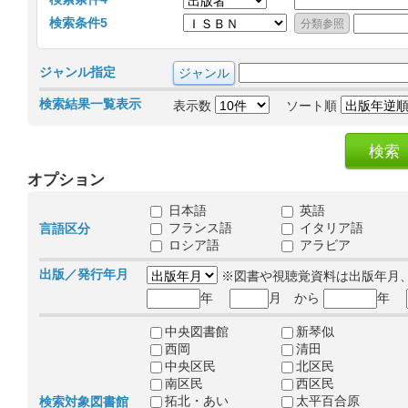
検索条件5
ジャンル指定
検索結果一覧表示
表示数
ソート順
オプション
日本語
英語
フランス語
イタリア語
言語区分
ロシア語
アラビア
出版／発行年月
※図書や視聴覚資料は出版年月
年
月 から
年
中央図書館
新琴似
西岡
清田
中央区民
北区民
南区民
西区民
拓北・あい
太平百合原
検索対象図書館