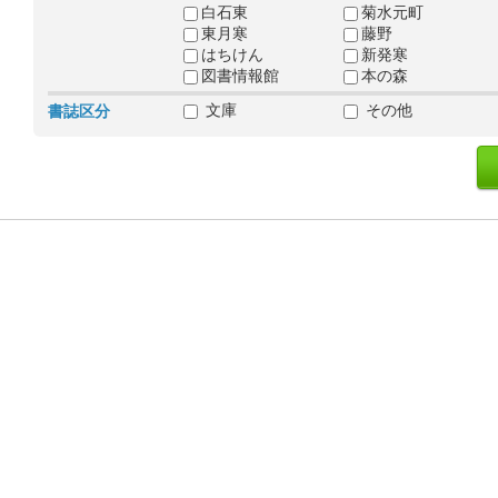
白石東
菊水元町
東月寒
藤野
はちけん
新発寒
図書情報館
本の森
文庫
その他
書誌区分