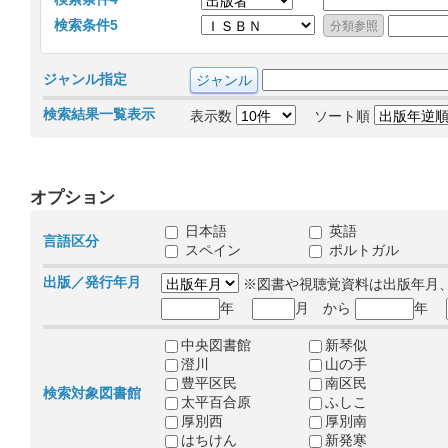
検索条件5
ジャンル指定
検索結果一覧表示
表示数
ソート順
オプション
日本語
英語
言語区分
スペイン
ポルトガル
出版／発行年月
※図書や視聴覚資料は出版年月
年
月 から
年
中央図書館
新琴似
澄川
山の手
豊平区民
南区民
検索対象図書館
太平百合原
ふしこ
厚別西
厚別南
はちけん
新発寒