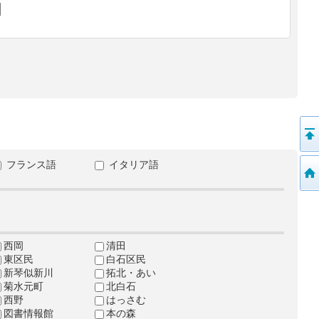
フランス語
イタリア語
西岡
清田
東区民
白石区民
新琴似新川
拓北・あい
菊水元町
北白石
西野
はっさむ
図書情報館
本の森