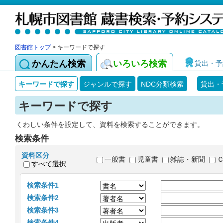
図書館トップ
> キーワードで探す
かんたん検索
いろいろ検索
貸出・予
キーワードで探す
ジャンルで探す
NDC分類検索
貸出・
キーワードで探す
くわしい条件を設定して、資料を検索することができます。
検索条件
資料区分
一般書
児童書
雑誌・新聞
すべて選択
検索条件1
検索条件2
検索条件3
検索条件4