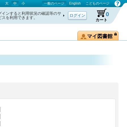
大
中
小
一般のページ
English
こどものページ
0
グインすると利用状況の確認等のサ
ビスを利用できます。
カート
マイ図書館