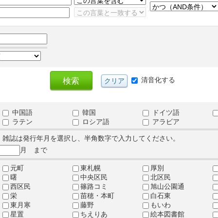
清音化する
中国語
韓国
ドイツ語
ラテン
ロシア語
アラビア
、雑誌は発行年月を選択し、半角数字で入力してください。
月 まで
元町
東札幌
厚別
曙
中央区民
北区民
西区民
篠路コミ
旭山公園通
栄
苗穂・本町
白石東
東月寒
藤野
もいわ
星置
ちえりあ
絵本図書館