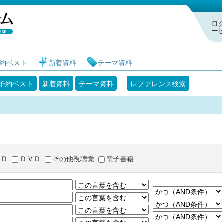
札幌市図書館 蔵書検索・予約システム
ロ
ー
約ベスト
新着資料
テーマ資料
予約ベスト
新着資料
テーマ資料
レファレンス検索
ＣＤ
ＤＶＤ
その他視聴覚
電子書籍