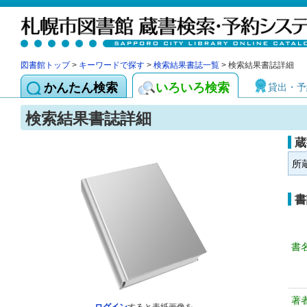
図書館トップ
>
キーワードで探す
>
検索結果書誌一覧
> 検索結果書誌詳細
かんたん検索
いろいろ検索
貸出・予
検索結果書誌詳細
蔵
所
書
書
著