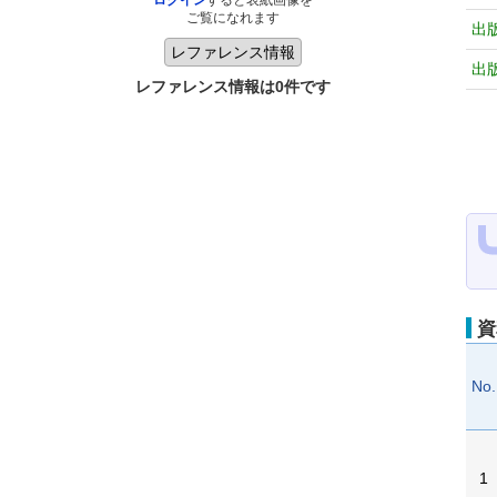
ログイン
すると表紙画像を
ご覧になれます
出
出
レファレンス情報は0件です
資
No.
1