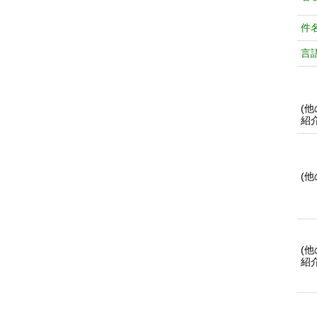
件
言
(
紹
(
(
紹