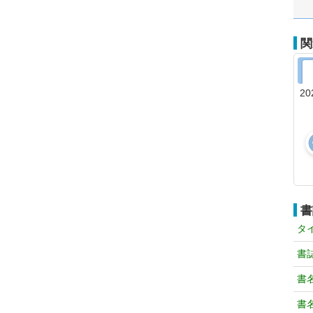
関
20
書
タ
書
書
書