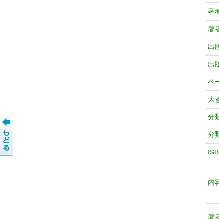
著
著
出
出
ペ
大
分
分
IS
内
著