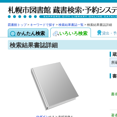
図書館トップ
>
キーワードで探す
>
検索結果書誌一覧
> 検索結果書誌詳細
かんたん検索
いろいろ検索
貸出・予
検索結果書誌詳細
蔵
所
書
書
著