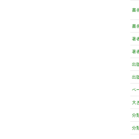
書
書
著
著
出
出
ペ
大
分
分