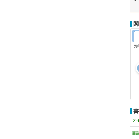
関
長
書
タ
書