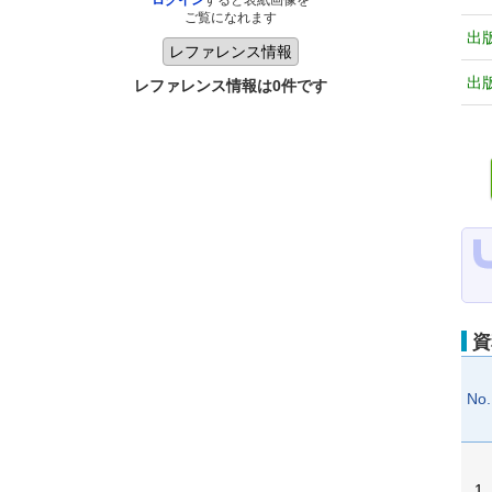
ログイン
すると表紙画像を
ご覧になれます
出
出
レファレンス情報は0件です
資
No.
1