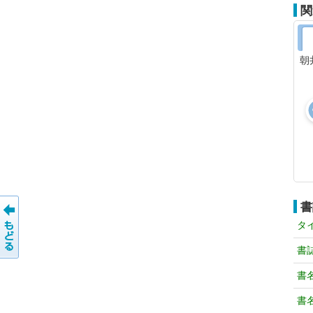
関
朝
書
タ
書
書
書