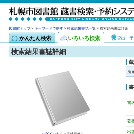
図書館トップ
>
キーワードで探す
>
検索結果書誌一覧
> 検索結果書誌詳細
かんたん検索
いろいろ検索
貸出・予
検索結果書誌詳細
蔵
所
書
書
著
出