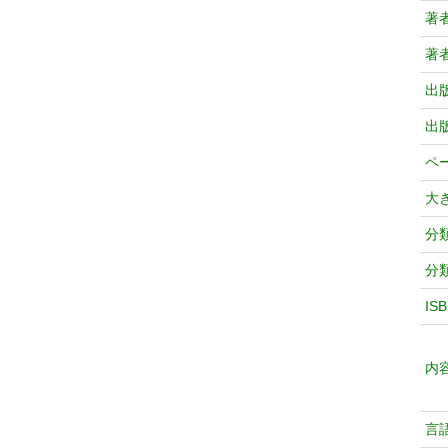
著
著
出
出
ペ
大
分
分
IS
内
言