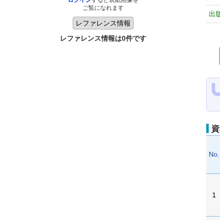
ログイン
すると表紙画像を
ご覧になれます
出
レファレンス情報は0件です
資
No.
1