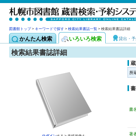
図書館トップ
>
キーワードで探す
>
検索結果書誌一覧
> 検索結果書誌詳細
かんたん検索
いろいろ検索
貸出・予
検索結果書誌詳細
蔵
所
書
書
著