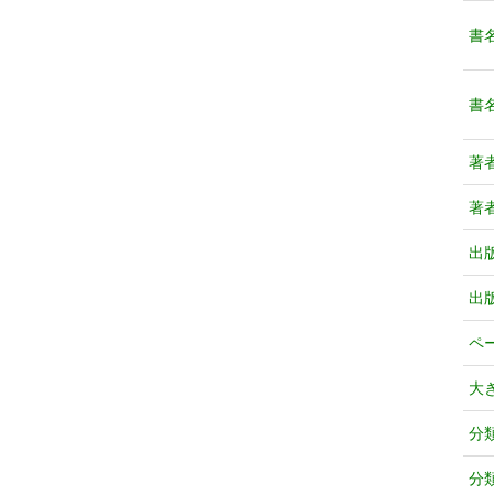
書
書
著
著
出
出
ペ
大
分
分