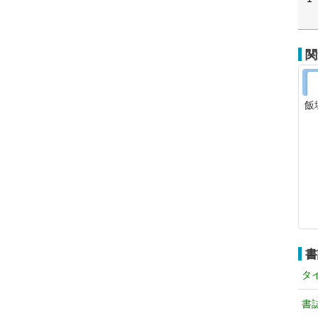
関
飯
書
タ
書