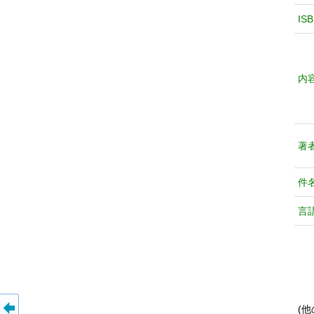
IS
内
著
件
言
(