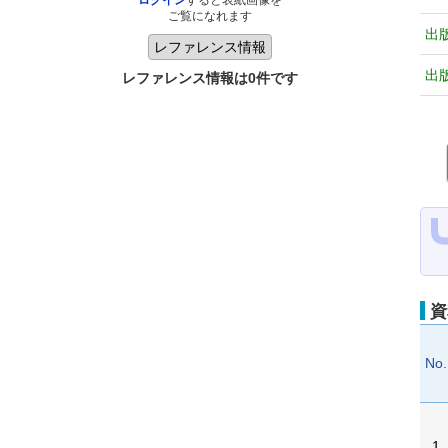
ログイン
すると表紙画像を
ご覧になれます
出
出
レファレンス情報は0件です
資
No.
1