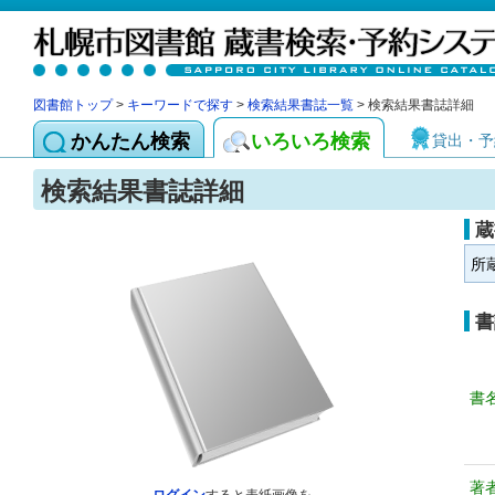
図書館トップ
>
キーワードで探す
>
検索結果書誌一覧
> 検索結果書誌詳細
かんたん検索
いろいろ検索
貸出・予
検索結果書誌詳細
蔵
所
書
書
著