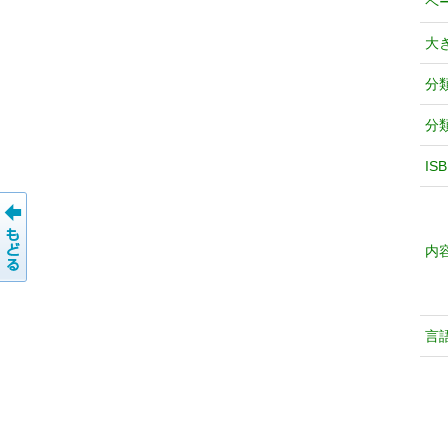
ペ
大
分
分
IS
内
言