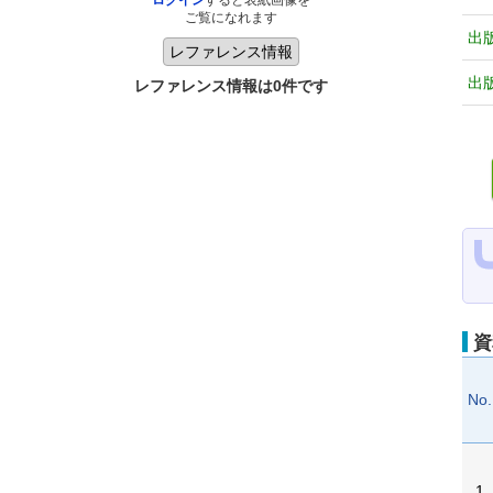
ログイン
すると表紙画像を
ご覧になれます
出
出
レファレンス情報は0件です
資
No.
1