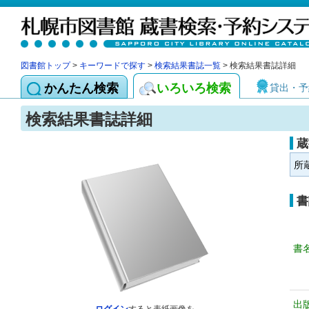
図書館トップ
>
キーワードで探す
>
検索結果書誌一覧
> 検索結果書誌詳細
かんたん検索
いろいろ検索
貸出・予
検索結果書誌詳細
蔵
所
書
書
出