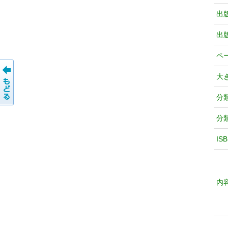
出
出
ペ
大
分
分
IS
内