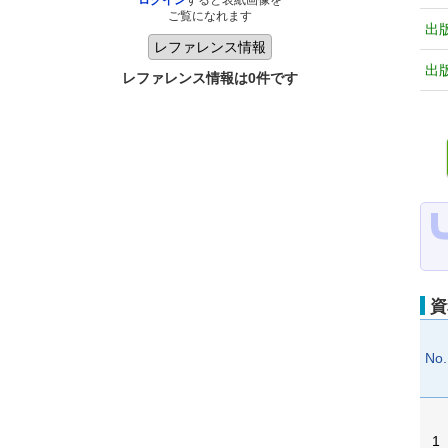
ログイン
すると表紙画像を
ご覧になれます
出
出
レファレンス情報は0件です
資
No.
1