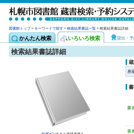
図書館トップ
>
キーワードで探す
>
検索結果書誌一覧
> 検索結果書誌詳細
かんたん検索
いろいろ検索
貸出・予
検索結果書誌詳細
蔵
所
書
書
著