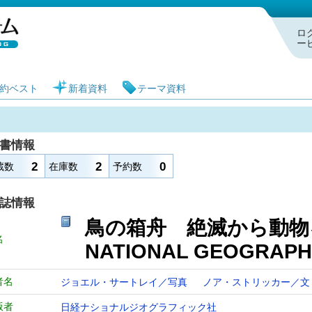
札幌市図書館 蔵書検索・予約システム
ロ
ー
約ベスト
新着資料
テーマ資料
書情報
2
2
0
蔵数
在庫数
予約数
誌情報
鳥の箱舟 絶滅から動
名
NATIONAL GEOGR
者名
ジョエル・サートレイ／写真
ノア・ストリッカー／
版者
日経ナショナルジオグラフィック社