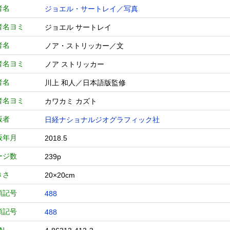
者名
ジョエル・サートレイ／写真
者名ヨミ
ジョエル サートレイ
者名
ノア・ストリッカー／文
者名ヨミ
ノア ストリッカー
者名
川上 和人／日本語版監修
者名ヨミ
カワカミ カズト
版者
日経ナショナルジオグラフィック社
版年月
2018.5
ージ数
239p
きさ
20×20cm
類記号
488
類記号
488