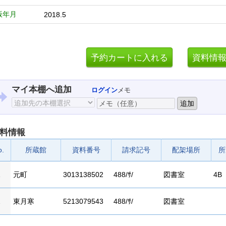
版年月
2018.5
マイ本棚へ追加
ログイン
メモ
料情報
o.
所蔵館
資料番号
請求記号
配架場所
所
1
元町
3013138502
488/ｻ/
図書室
4B
2
東月寒
5213079543
488/ｻ/
図書室