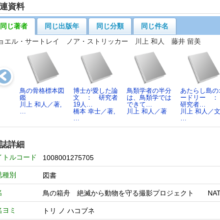
連資料
同じ著者
同じ出版年
同じ分類
同じ件名
ョエル・サートレイ ノア・ストリッカー 川上 和人 藤井 留美
鳥の骨格標本図
博士が愛した論
鳥類学者の半分
あたらし島の
鑑
文 ： 研究者
は、鳥類学では
ードリー 
川上 和人／著,
19人…
できて…
研究者…
…
橋本 幸士／著,
川上 和人／著
川上 和人／文
…
…
誌詳細
イトルコード
1008001275705
誌種別
図書
名
鳥の箱舟 絶滅から動物を守る撮影プロジェクト NATIO
名ヨミ
トリ ノ ハコブネ