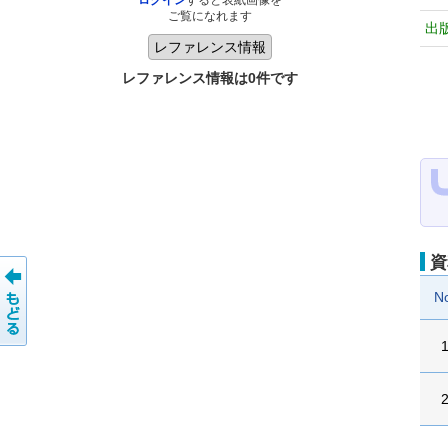
ログイン
すると表紙画像を
ご覧になれます
出
レファレンス情報は0件です
資
N