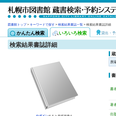
図書館トップ
>
キーワードで探す
>
検索結果書誌一覧
> 検索結果書誌詳細
かんたん検索
いろいろ検索
貸出・予
検索結果書誌詳細
蔵
所
書
書
著
出