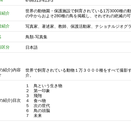
BN
4-86313-413-3
世界の動物園・保護施設で飼育されている1万3000種
容紹介
の中からおよそ280種の鳥を掲載し、それぞれの絶滅の
者紹介
写真家、著述家、教師、保護活動家、ナショナルジオグ
名
鳥類-写真集
語区分
日本語
他の紹介)内容
世界で飼育されている動物１万３０００種をすべて撮影
介
介。
１ 鳥という生き物
２ 第一印象
３ 飛翔
他の紹介)目次
４ 食べ物
５ 次の世代
６ 鳥の頭脳
７ 未来