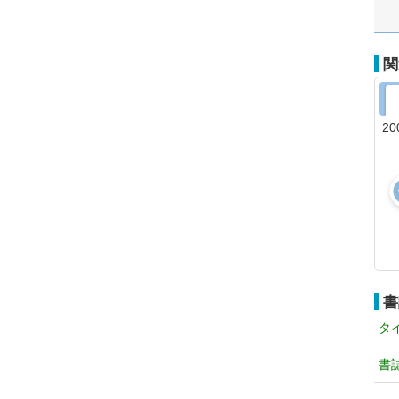
関
20
書
タ
書