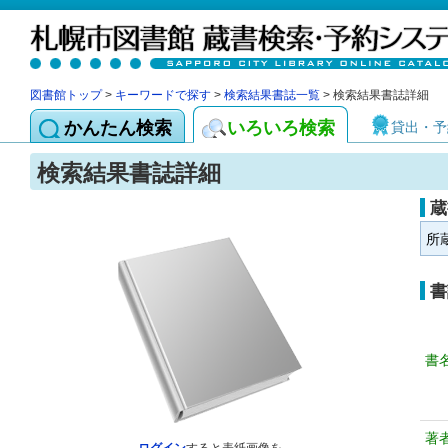
図書館トップ
>
キーワードで探す
>
検索結果書誌一覧
> 検索結果書誌詳細
かんたん検索
いろいろ検索
貸出・予
検索結果書誌詳細
蔵
所
書
書
著