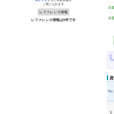
ログイン
すると表紙画像を
ご覧になれます
出
出
レファレンス情報は0件です
資
No.
1