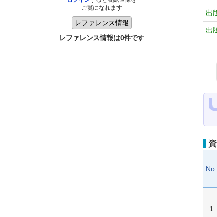
ログイン
すると表紙画像を
ご覧になれます
出
出
レファレンス情報は0件です
資
No.
1