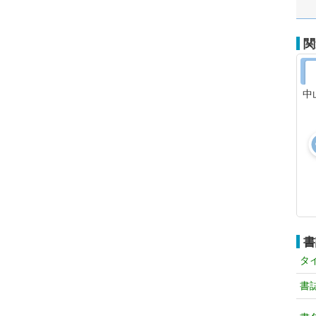
関
中
書
タ
書