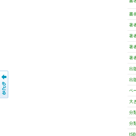
書
書
著
著
著
著
出
出
ペ
大
分
分
IS