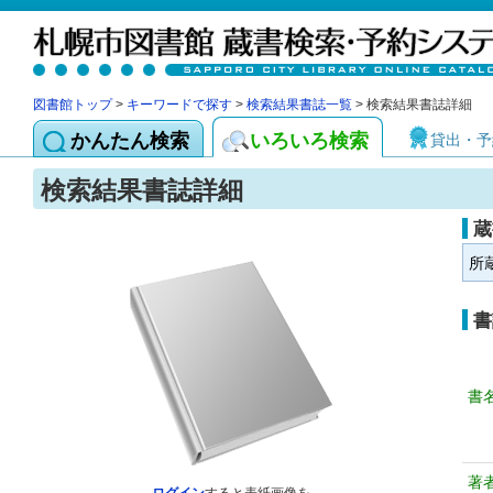
図書館トップ
>
キーワードで探す
>
検索結果書誌一覧
> 検索結果書誌詳細
かんたん検索
いろいろ検索
貸出・予
検索結果書誌詳細
蔵
所
書
書
著