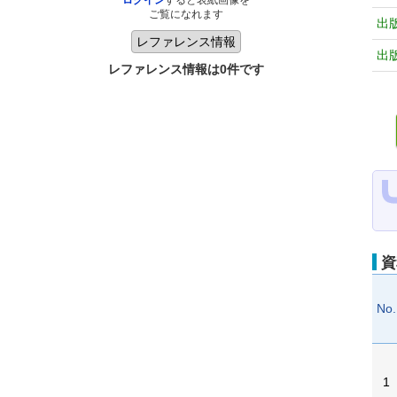
ログイン
すると表紙画像を
ご覧になれます
出
出
レファレンス情報は0件です
資
No.
1