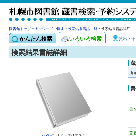
図書館トップ
>
キーワードで探す
>
検索結果書誌一覧
> 検索結果書誌詳細
かんたん検索
いろいろ検索
貸出・予
検索結果書誌詳細
蔵
所
書
書
著