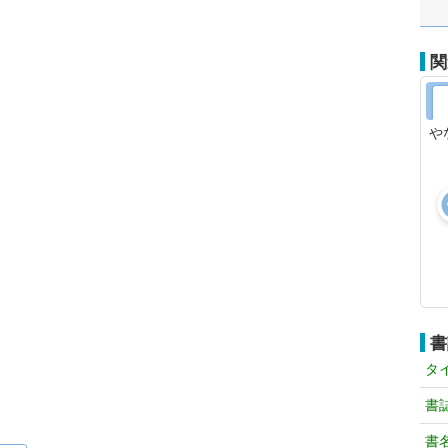
関
や
書
タ
書
書