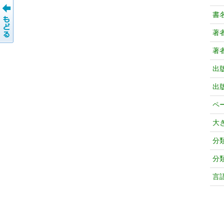
書
著
著
出
出
ペ
大
分
分
言