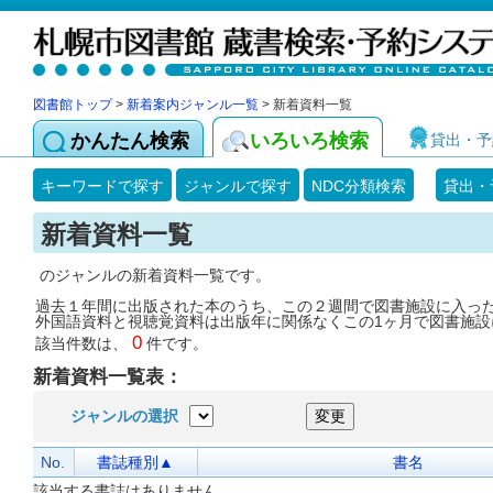
図書館トップ
>
新着案内ジャンル一覧
> 新着資料一覧
かんたん検索
いろいろ検索
貸出・予
キーワードで探す
ジャンルで探す
NDC分類検索
貸出・
新着資料一覧
のジャンルの新着資料一覧です。
過去１年間に出版された本のうち、この２週間で図書施設に入っ
外国語資料と視聴覚資料は出版年に関係なくこの1ヶ月で図書施設
0
該当件数は、
件です。
新着資料一覧表：
ジャンルの選択
No.
書誌種別▲
書名
該当する書誌はありません