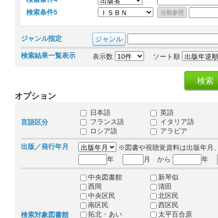
検索条件5
ジャンル指定
検索結果一覧表示
表示数
ソート順
オプション
日本語
英語
フランス語
イタリア語
言語区分
ロシア語
アラビア
出版／発行年月
※図書や視聴覚資料は出版年月
年
月 から
年
中央図書館
新琴似
西岡
清田
中央区民
北区民
南区民
西区民
拓北・あい
太平百合原
検索対象図書館