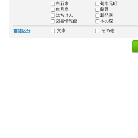
白石東
菊水元町
東月寒
藤野
はちけん
新発寒
図書情報館
本の森
文庫
その他
書誌区分