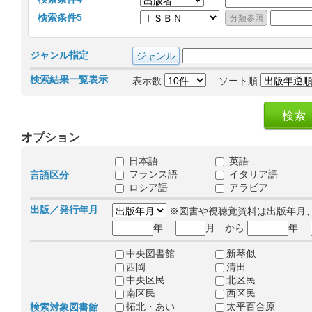
検索条件5
ジャンル指定
検索結果一覧表示
表示数
ソート順
オプション
日本語
英語
フランス語
イタリア語
言語区分
ロシア語
アラビア
出版／発行年月
※図書や視聴覚資料は出版年月
年
月 から
年
中央図書館
新琴似
西岡
清田
中央区民
北区民
南区民
西区民
拓北・あい
太平百合原
検索対象図書館