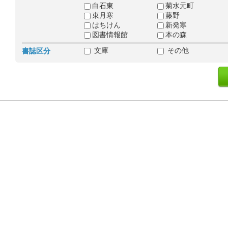
白石東
菊水元町
東月寒
藤野
はちけん
新発寒
図書情報館
本の森
文庫
その他
書誌区分