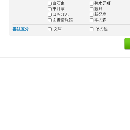
白石東
菊水元町
東月寒
藤野
はちけん
新発寒
図書情報館
本の森
文庫
その他
書誌区分