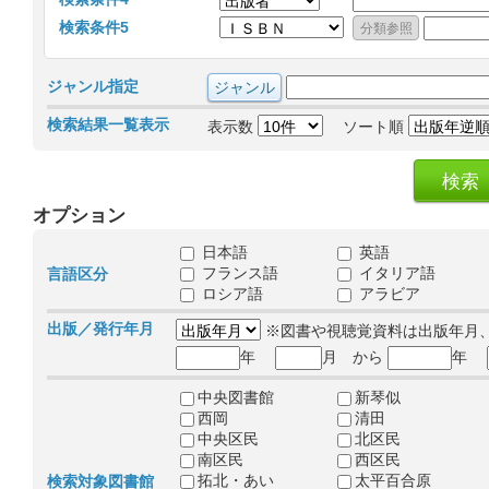
検索条件5
ジャンル指定
検索結果一覧表示
表示数
ソート順
オプション
日本語
英語
フランス語
イタリア語
言語区分
ロシア語
アラビア
出版／発行年月
※図書や視聴覚資料は出版年月
年
月 から
年
中央図書館
新琴似
西岡
清田
中央区民
北区民
南区民
西区民
拓北・あい
太平百合原
検索対象図書館