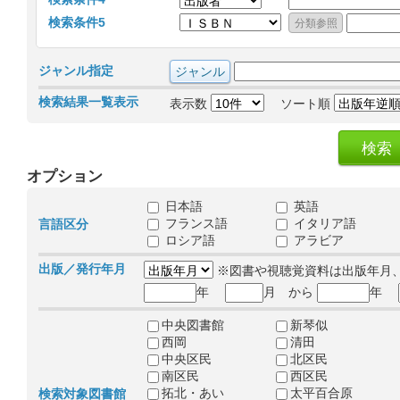
検索条件5
ジャンル指定
検索結果一覧表示
表示数
ソート順
オプション
日本語
英語
フランス語
イタリア語
言語区分
ロシア語
アラビア
出版／発行年月
※図書や視聴覚資料は出版年月
年
月 から
年
中央図書館
新琴似
西岡
清田
中央区民
北区民
南区民
西区民
拓北・あい
太平百合原
検索対象図書館