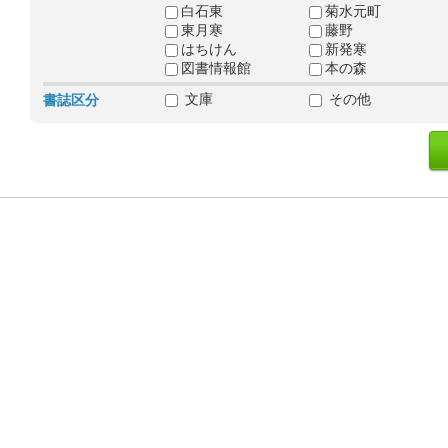
白石東
菊水元町
東月寒
藤野
はちけん
新発寒
図書情報館
本の森
文庫
その他
書誌区分