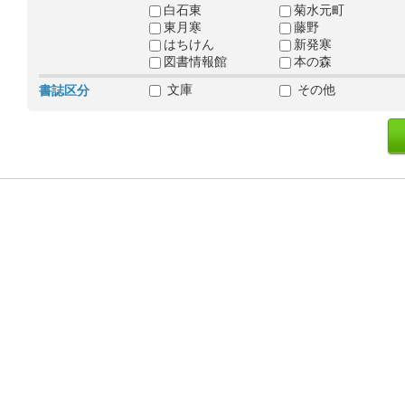
白石東
菊水元町
東月寒
藤野
はちけん
新発寒
図書情報館
本の森
文庫
その他
書誌区分