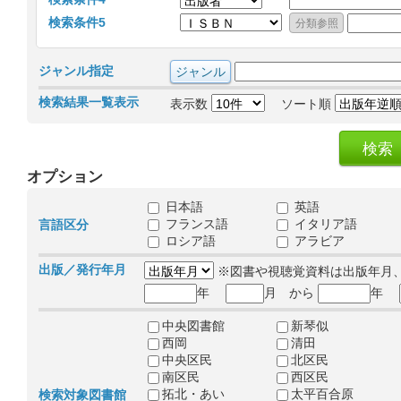
検索条件5
ジャンル指定
検索結果一覧表示
表示数
ソート順
オプション
日本語
英語
フランス語
イタリア語
言語区分
ロシア語
アラビア
出版／発行年月
※図書や視聴覚資料は出版年月
年
月 から
年
中央図書館
新琴似
西岡
清田
中央区民
北区民
南区民
西区民
拓北・あい
太平百合原
検索対象図書館