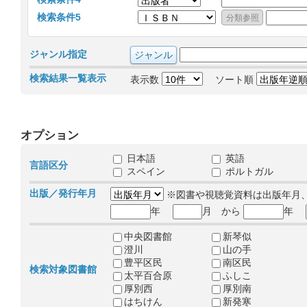
検索条件5
ジャンル指定
検索結果一覧表示
表示数
ソート順
オプション
日本語
英語
言語区分
スペイン
ポルトガル
出版／発行年月
※図書や視聴覚資料は出版年月
年
月 から
年
中央図書館
新琴似
澄川
山の手
豊平区民
南区民
検索対象図書館
太平百合原
ふしこ
厚別西
厚別南
はちけん
新発寒