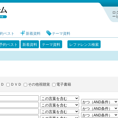
札幌市図書館 蔵書検索・予約システム
ロ
ー
約ベスト
新着資料
テーマ資料
予約ベスト
新着資料
テーマ資料
レファレンス検索
ＣＤ
ＤＶＤ
その他視聴覚
電子書籍