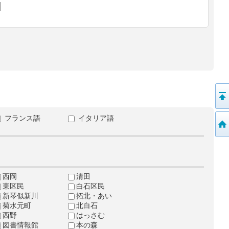
フランス語
イタリア語
西岡
清田
東区民
白石区民
新琴似新川
拓北・あい
菊水元町
北白石
西野
はっさむ
図書情報館
本の森