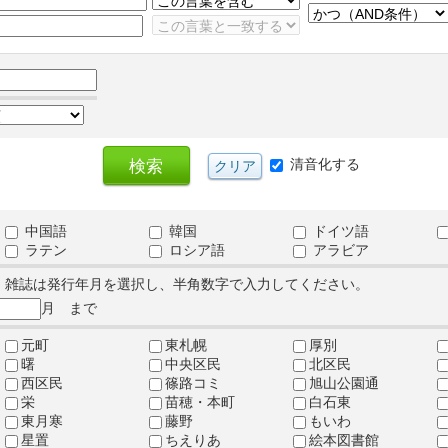
清音化する
中国語
韓国
ドイツ語
ラテン
ロシア語
アラビア
、雑誌は発行年月を選択し、半角数字で入力してください。
月 まで
元町
東札幌
厚別
曙
中央区民
北区民
西区民
篠路コミ
旭山公園通
栄
苗穂・本町
白石東
東月寒
藤野
もいわ
星置
ちえりあ
絵本図書館