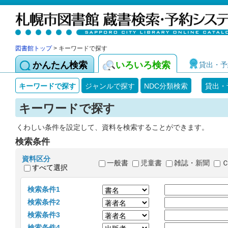
図書館トップ
> キーワードで探す
かんたん検索
いろいろ検索
貸出・予
キーワードで探す
ジャンルで探す
NDC分類検索
貸出・
キーワードで探す
くわしい条件を設定して、資料を検索することができます。
検索条件
資料区分
一般書
児童書
雑誌・新聞
すべて選択
検索条件1
検索条件2
検索条件3
検索条件4