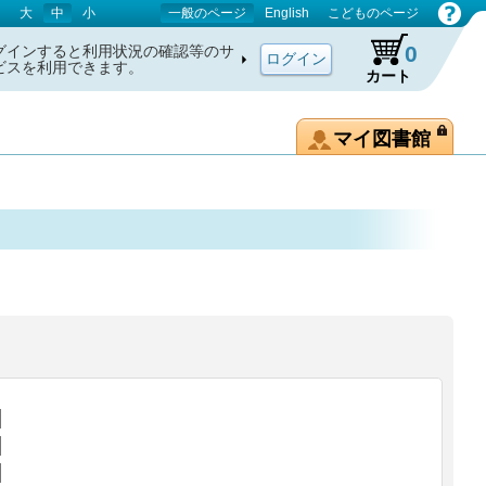
大
中
小
一般のページ
English
こどものページ
0
グインすると利用状況の確認等のサ
ビスを利用できます。
カート
マイ図書館