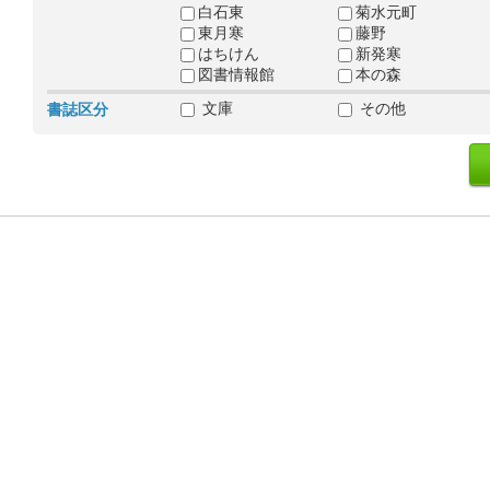
白石東
菊水元町
東月寒
藤野
はちけん
新発寒
図書情報館
本の森
文庫
その他
書誌区分