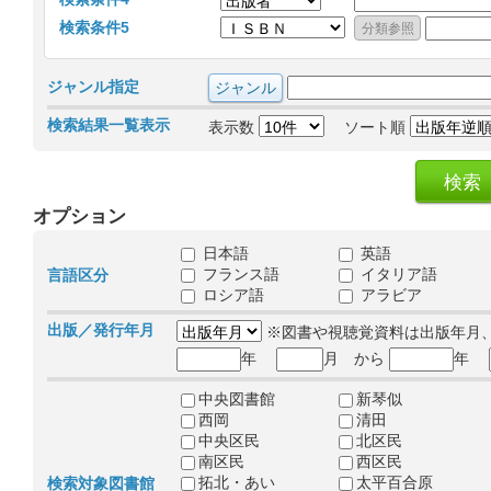
検索条件5
ジャンル指定
検索結果一覧表示
表示数
ソート順
オプション
日本語
英語
フランス語
イタリア語
言語区分
ロシア語
アラビア
出版／発行年月
※図書や視聴覚資料は出版年月
年
月 から
年
中央図書館
新琴似
西岡
清田
中央区民
北区民
南区民
西区民
拓北・あい
太平百合原
検索対象図書館