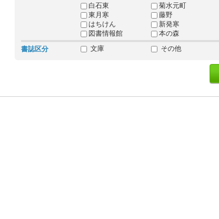
白石東
菊水元町
東月寒
藤野
はちけん
新発寒
図書情報館
本の森
文庫
その他
書誌区分