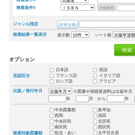
検索条件5
ジャンル指定
検索結果一覧表示
表示数
ソート順
オプション
日本語
英語
フランス語
イタリア語
言語区分
ロシア語
アラビア
出版／発行年月
※図書や視聴覚資料は出版年月
年
月 から
年
中央図書館
新琴似
西岡
清田
中央区民
北区民
南区民
西区民
拓北・あい
太平百合原
検索対象図書館