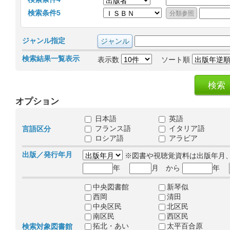
検索条件5
ジャンル指定
検索結果一覧表示
表示数
ソート順
オプション
日本語
英語
フランス語
イタリア語
言語区分
ロシア語
アラビア
出版／発行年月
※図書や視聴覚資料は出版年月
年
月 から
年
中央図書館
新琴似
西岡
清田
中央区民
北区民
南区民
西区民
拓北・あい
太平百合原
検索対象図書館