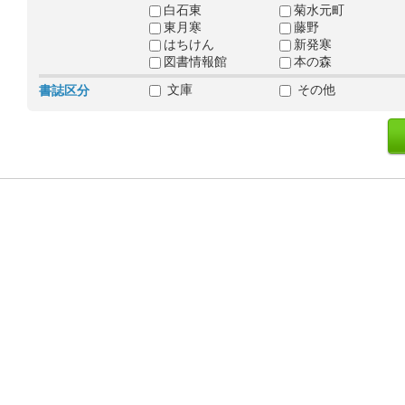
白石東
菊水元町
東月寒
藤野
はちけん
新発寒
図書情報館
本の森
文庫
その他
書誌区分