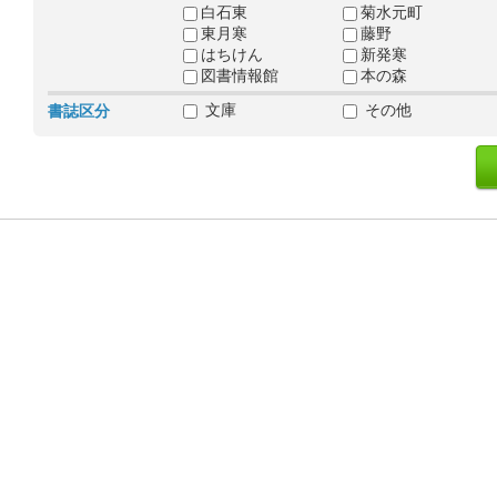
白石東
菊水元町
東月寒
藤野
はちけん
新発寒
図書情報館
本の森
文庫
その他
書誌区分