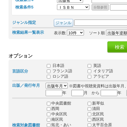
検索条件5
ジャンル指定
検索結果一覧表示
表示数
ソート順
オプション
日本語
英語
フランス語
イタリア語
言語区分
ロシア語
アラビア
出版／発行年月
※図書や視聴覚資料は出版年月
年
月 から
年
中央図書館
新琴似
西岡
清田
中央区民
北区民
南区民
西区民
拓北・あい
太平百合原
検索対象図書館