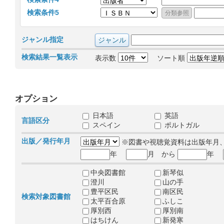
検索条件5
ジャンル指定
検索結果一覧表示
表示数
ソート順
オプション
日本語
英語
言語区分
スペイン
ポルトガル
出版／発行年月
※図書や視聴覚資料は出版年月
年
月 から
年
中央図書館
新琴似
澄川
山の手
豊平区民
南区民
検索対象図書館
太平百合原
ふしこ
厚別西
厚別南
はちけん
新発寒