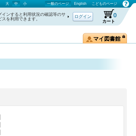
大
中
小
一般のページ
English
こどものページ
0
グインすると利用状況の確認等のサ
ビスを利用できます。
カート
マイ図書館