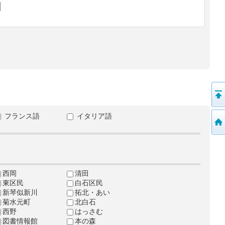
フランス語
イタリア語
西岡
清田
東区民
白石区民
新琴似新川
拓北・あい
菊水元町
北白石
西野
はっさむ
図書情報館
本の森