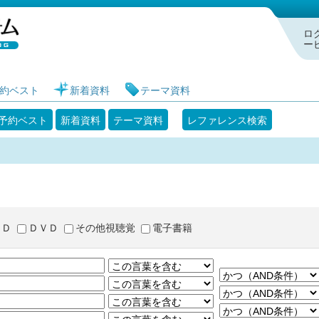
札幌市図書館 蔵書検索・予約システム
ロ
ー
約ベスト
新着資料
テーマ資料
予約ベスト
新着資料
テーマ資料
レファレンス検索
ＣＤ
ＤＶＤ
その他視聴覚
電子書籍