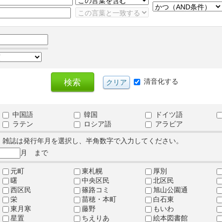
清音化する
中国語
韓国
ドイツ語
ラテン
ロシア語
アラビア
、雑誌は発行年月を選択し、半角数字で入力してください。
月 まで
元町
東札幌
厚別
曙
中央区民
北区民
西区民
篠路コミ
旭山公園通
栄
苗穂・本町
白石東
東月寒
藤野
もいわ
星置
ちえりあ
絵本図書館