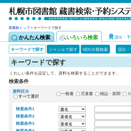
図書館トップ
> キーワードで探す
かんたん検索
いろいろ検索
貸出・予
キーワードで探す
ジャンルで探す
NDC分類検索
貸出・
キーワードで探す
くわしい条件を設定して、資料を検索することができます。
検索条件
資料区分
一般書
児童書
雑誌・新聞
すべて選択
検索条件1
検索条件2
検索条件3
検索条件4