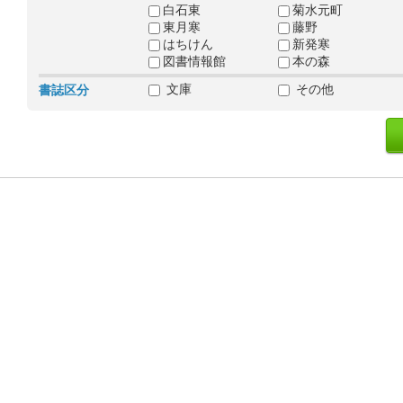
白石東
菊水元町
東月寒
藤野
はちけん
新発寒
図書情報館
本の森
文庫
その他
書誌区分