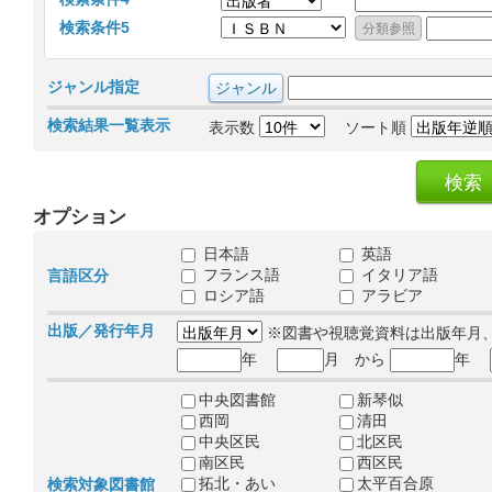
検索条件5
ジャンル指定
検索結果一覧表示
表示数
ソート順
オプション
日本語
英語
フランス語
イタリア語
言語区分
ロシア語
アラビア
出版／発行年月
※図書や視聴覚資料は出版年月
年
月 から
年
中央図書館
新琴似
西岡
清田
中央区民
北区民
南区民
西区民
拓北・あい
太平百合原
検索対象図書館