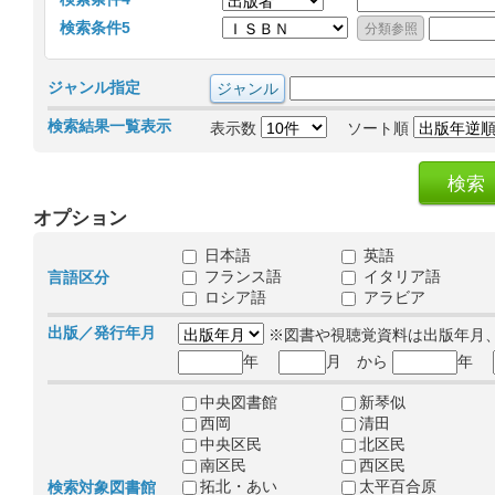
検索条件5
ジャンル指定
検索結果一覧表示
表示数
ソート順
オプション
日本語
英語
フランス語
イタリア語
言語区分
ロシア語
アラビア
出版／発行年月
※図書や視聴覚資料は出版年月
年
月 から
年
中央図書館
新琴似
西岡
清田
中央区民
北区民
南区民
西区民
拓北・あい
太平百合原
検索対象図書館