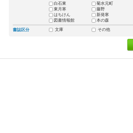
白石東
菊水元町
東月寒
藤野
はちけん
新発寒
図書情報館
本の森
文庫
その他
書誌区分