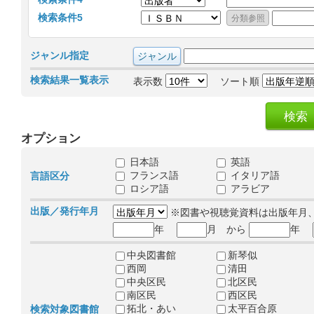
検索条件5
ジャンル指定
検索結果一覧表示
表示数
ソート順
オプション
日本語
英語
フランス語
イタリア語
言語区分
ロシア語
アラビア
出版／発行年月
※図書や視聴覚資料は出版年月
年
月 から
年
中央図書館
新琴似
西岡
清田
中央区民
北区民
南区民
西区民
拓北・あい
太平百合原
検索対象図書館