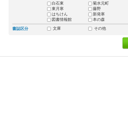
白石東
菊水元町
東月寒
藤野
はちけん
新発寒
図書情報館
本の森
文庫
その他
書誌区分