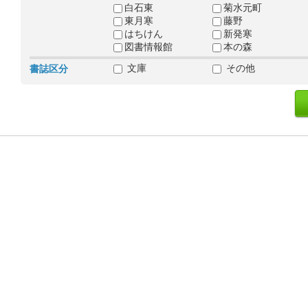
白石東
菊水元町
東月寒
藤野
はちけん
新発寒
図書情報館
本の森
文庫
その他
書誌区分