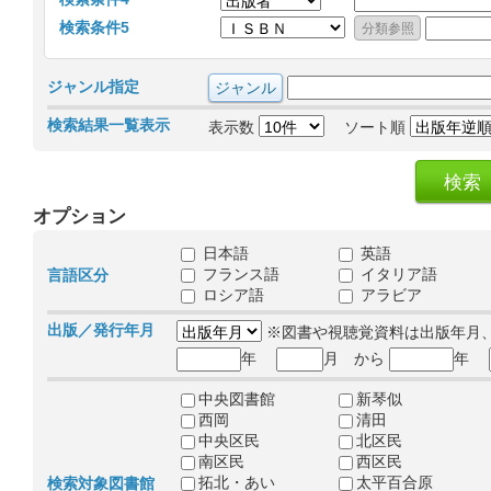
検索条件5
ジャンル指定
検索結果一覧表示
表示数
ソート順
オプション
日本語
英語
フランス語
イタリア語
言語区分
ロシア語
アラビア
出版／発行年月
※図書や視聴覚資料は出版年月
年
月 から
年
中央図書館
新琴似
西岡
清田
中央区民
北区民
南区民
西区民
拓北・あい
太平百合原
検索対象図書館