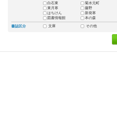
白石東
菊水元町
東月寒
藤野
はちけん
新発寒
図書情報館
本の森
文庫
その他
書誌区分