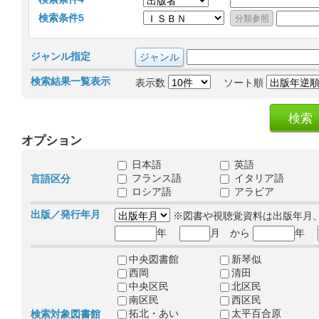
検索条件5
ジャンル指定
検索結果一覧表示
表示数
ソート順
オプション
日本語
英語
フランス語
イタリア語
言語区分
ロシア語
アラビア
出版／発行年月
※図書や視聴覚資料は出版年月
年
月 から
年
中央図書館
新琴似
西岡
清田
中央区民
北区民
南区民
西区民
拓北・あい
太平百合原
検索対象図書館