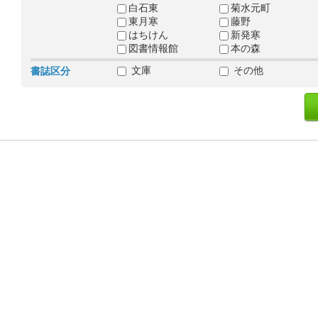
白石東
菊水元町
東月寒
藤野
はちけん
新発寒
図書情報館
本の森
文庫
その他
書誌区分