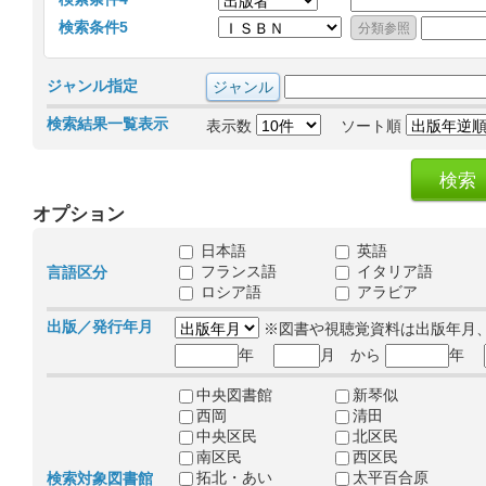
検索条件5
ジャンル指定
検索結果一覧表示
表示数
ソート順
オプション
日本語
英語
フランス語
イタリア語
言語区分
ロシア語
アラビア
出版／発行年月
※図書や視聴覚資料は出版年月
年
月 から
年
中央図書館
新琴似
西岡
清田
中央区民
北区民
南区民
西区民
拓北・あい
太平百合原
検索対象図書館