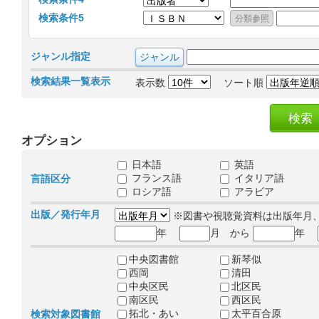
検索条件5
ジャンル指定
検索結果一覧表示
表示数
ソート順
オプション
日本語
英語
フランス語
イタリア語
言語区分
ロシア語
アラビア
出版／発行年月
※図書や視聴覚資料は出版年月
年
月 から
年
中央図書館
新琴似
西岡
清田
中央区民
北区民
南区民
西区民
拓北・あい
太平百合原
検索対象図書館