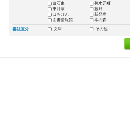
白石東
菊水元町
東月寒
藤野
はちけん
新発寒
図書情報館
本の森
文庫
その他
書誌区分