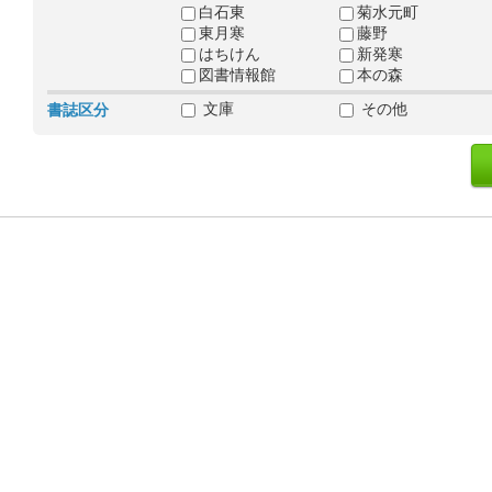
白石東
菊水元町
東月寒
藤野
はちけん
新発寒
図書情報館
本の森
文庫
その他
書誌区分