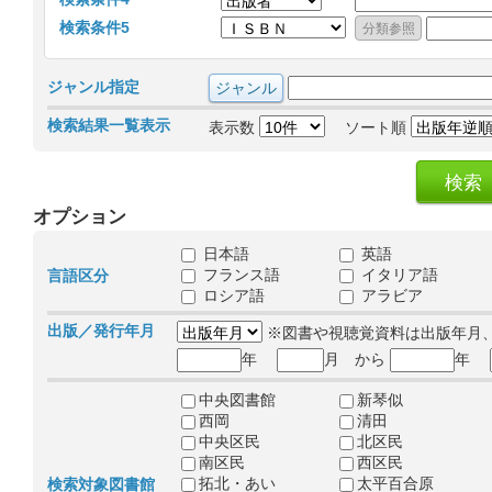
検索条件5
ジャンル指定
検索結果一覧表示
表示数
ソート順
オプション
日本語
英語
フランス語
イタリア語
言語区分
ロシア語
アラビア
出版／発行年月
※図書や視聴覚資料は出版年月
年
月 から
年
中央図書館
新琴似
西岡
清田
中央区民
北区民
南区民
西区民
拓北・あい
太平百合原
検索対象図書館